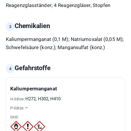
Reagenzglasständer; 4 Reagenzgläser, Stopfen
Chemikalien
Kaliumpermanganat (0,1 M); Natriumoxalat (0,05 M);
Schwefelsäure (konz.); Mangansulfat (konz.)
Gefahrstoffe
GEFAHRSTOFF
H-
P-
GHS-
Kaliumpermanganat
SÄTZE
SÄTZE
PIKTOGRAMME
H272, H302, H410
–