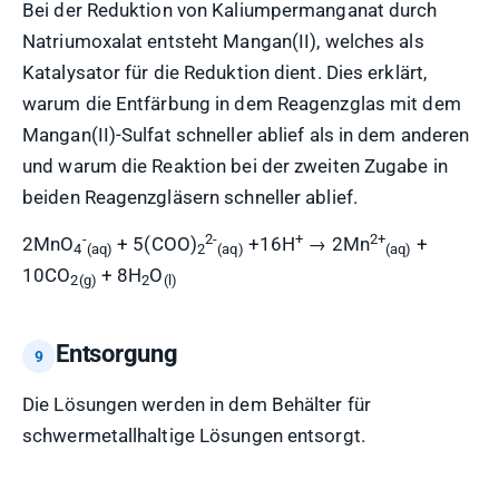
Bei der Reduktion von Kaliumpermanganat durch
Natriumoxalat entsteht Mangan(II), welches als
Katalysator für die Reduktion dient. Dies erklärt,
warum die Entfärbung in dem Reagenzglas mit dem
Mangan(II)-Sulfat schneller ablief als in dem anderen
und warum die Reaktion bei der zweiten Zugabe in
beiden Reagenzgläsern schneller ablief.
-
2-
+
2+
2MnO
+ 5(COO)
+16H
→ 2Mn
+
4
(aq)
2
(aq)
(aq)
10CO
+ 8H
O
2(g)
2
(l)
Entsorgung
Die Lösungen werden in dem Behälter für
schwermetallhaltige Lösungen entsorgt.